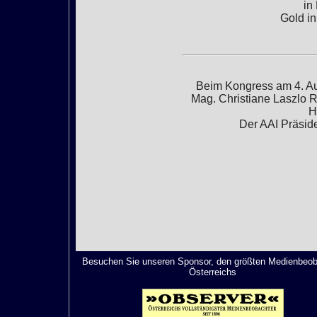
in
Gold in
Beim Kongress am 4. Au
Mag. Christiane Laszlo 
H
Der AAI Präsid
Besuchen Sie unseren Sponsor, den größten Medienbeob
Österreichs